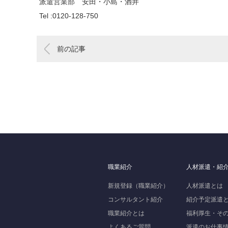
派遣営業部 安田・小島・酒井
Tel :0120-128-750
前の記事
職業紹介
人材派遣・紹
新規登録（職業紹介）
人材派遣とは
コンサルタント紹介
紹介予定派遣
職業紹介とは
福利厚生・そ
よくあるご質問
派遣のお仕事