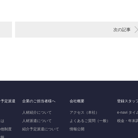
次の記事
介予定派遣
企業のご担当者様へ
会社概要
登録スタッ
人材紹介について
アクセス（本社）
e-navi タ
とは
人材派遣について
よくあるご質問（一般）
税金・年末
の他制度
紹介予定派遣について
情報公開
情報